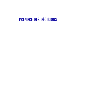
PRENDRE DES DÉCISIONS
SAVOIR S'ADAPTER
PRENDRE DU RECUL